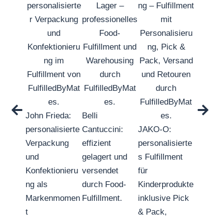
John Frieda:
Belli
personalisierte
Cantuccini:
JAKO-O:
Leib u
Verpackung
effizient
personalisierte
Seele: 
und
gelagert und
s Fulfillment
und ve
Konfektionieru
versendet
für
durch
ng als
durch Food-
Kinderprodukte
Fulfil
Markenmomen
Fulfillment.
inklusive Pick
es.
t
& Pack,